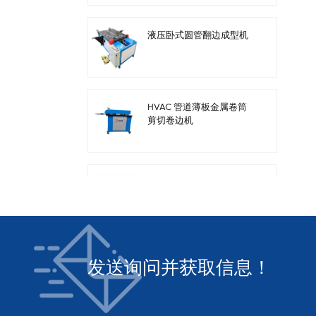
液压卧式圆管翻边成型机
HVAC 管道薄板金属卷筒
剪切卷边机
暖通管道钢板电动剪板机
发送询问并获取信息！
方形暖通风管自动风管生
产线3