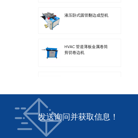
液压卧式圆管翻边成型机
HVAC 管道薄板金属卷筒
剪切卷边机
暖通管道钢板电动剪板机
发送询问并获取信息！
方形暖通风管自动风管生
产线3