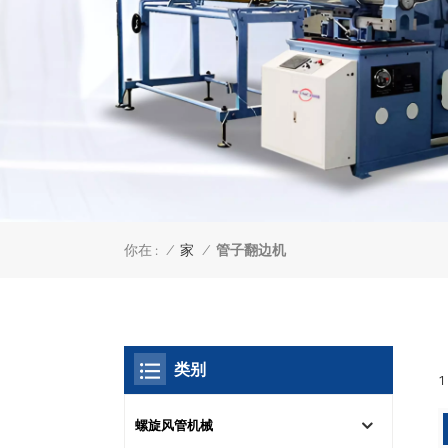
你在 :
管子翻边机
/
家
/
类别
螺旋风管机械