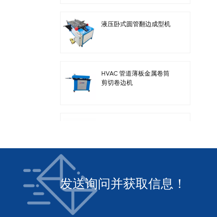
液压卧式圆管翻边成型机
HVAC 管道薄板金属卷筒
剪切卷边机
暖通管道钢板电动剪板机
发送询问并获取信息！
方形暖通风管自动风管生
产线3