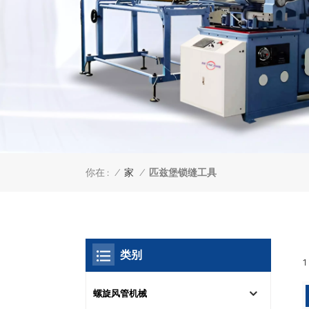
你在 :
匹兹堡锁缝工具
/
家
/
类别
螺旋风管机械