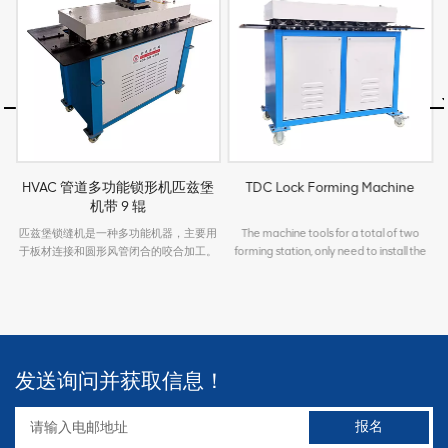
HVAC 管道多功能锁形机匹兹堡
TDC Lock Forming Machine
机带 9 辊
 a
匹兹堡锁缝机是一种多功能机器，主要用
The machine tools for a total of two
T
r
于板材连接和圆形风管闭合的咬合加工。
forming station, only need to install the
可满足各种形状的风管制造骨型的要求。
corresponding roll, can produce the
n
加工板材厚度为0.4-1.5mm。所有齿轮、
required TDC 20,25,30,35 and 40 flange
轴、滚轮均选用优质钢材，经过严格的热
clip 20 & 30 flange clip are the standard.
处理工艺，确保机械的耐用性。可以满足
d
用户的不同要求。根据要求，可制成各种
规格的方形、矩形薄板风管，是各种板材
发送询问并获取信息！
加工、风管生产等不可缺少的机械化设
s,
备。咬口机的类型分为多功能咬口机、接
头角咬口机、岩屑咬口机、平口咬口机、
弯头咬口机等。