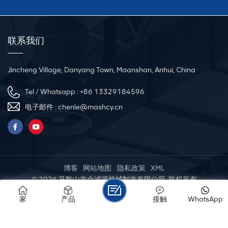
he
e
联系我们
s
e,
Jincheng Village, Danyang Town, Maanshan, Anhui, China
w
Tel / Whatsapp :
+86 13329184596
电子邮件 :
chenle@mashcy.cn
博客
网站地图
隐私政策
XML
© 2026 马鞍山市合诚源机械制造有限公司 .版权所有
支持 IPv6 网络
家
产品
接触
WhatsApp