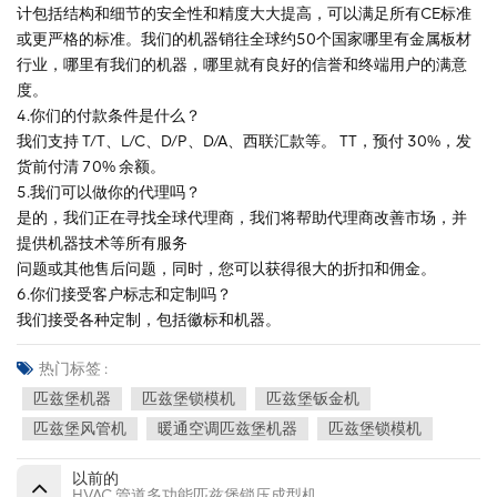
计包括结构和细节的安全性和精度大大提高，可以满足所有CE标准
或更严格的标准。我们的机器销往全球约50个国家哪里有金属板材
行业，哪里有我们的机器，哪里就有良好的信誉和终端用户的满意
度。
4.你们的付款条件是什么？
我们支持 T/T、L/C、D/P、D/A、西联汇款等。 TT，预付 30%，发
货前付清 70% 余额。
5.我们可以做你的代理吗？
是的，我们正在寻找全球代理商，我们将帮助代理商改善市场，并
提供机器技术等所有服务
问题或其他售后问题，同时，您可以获得很大的折扣和佣金。
6.你们接受客户标志和定制吗？
我们接受各种定制，包括徽标和机器。
热门标签 :
匹兹堡机器
匹兹堡锁模机
匹兹堡钣金机
匹兹堡风管机
暖通空调匹兹堡机器
匹兹堡锁模机
以前的
HVAC 管道多功能匹兹堡锁压成型机