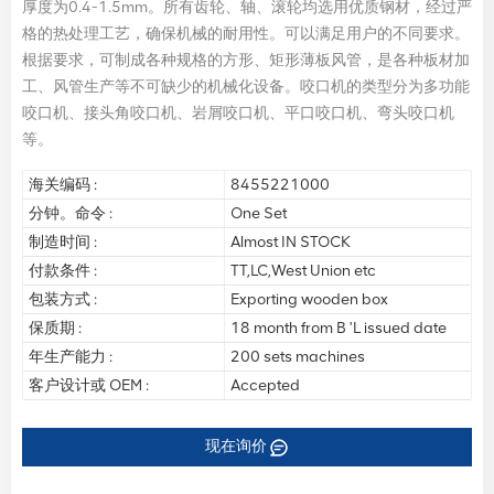
厚度为0.4-1.5mm。所有齿轮、轴、滚轮均选用优质钢材，经过严
格的热处理工艺，确保机械的耐用性。可以满足用户的不同要求。
根据要求，可制成各种规格的方形、矩形薄板风管，是各种板材加
工、风管生产等不可缺少的机械化设备。咬口机的类型分为多功能
咬口机、接头角咬口机、岩屑咬口机、平口咬口机、弯头咬口机
等。
海关编码 :
8455221000
分钟。命令 :
One Set
制造时间 :
Almost IN STOCK
付款条件 :
TT,LC,West Union etc
包装方式 :
Exporting wooden box
保质期 :
18 month from B 'L issued date
年生产能力 :
200 sets machines
客户设计或 OEM :
Accepted
现在询价