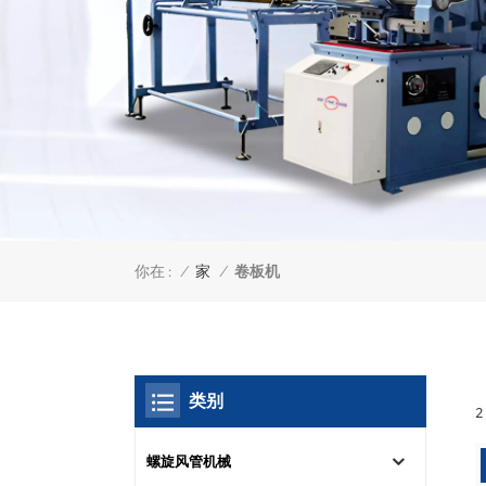
你在 :
卷板机
/
家
/
类别
2
螺旋风管机械