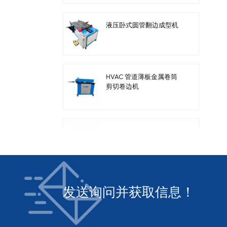
液压卧式圆管翻边成型机
HVAC 管道薄板金属卷筒
剪切卷边机
暖通管道钢板电动剪板机
发送询问并获取信息！
方形暖通风管自动风管生
产线3