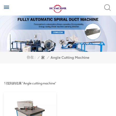
你在 :
/
家
/
Angle Cutting Machine
1 找到的结果 "Angle cutting machine"